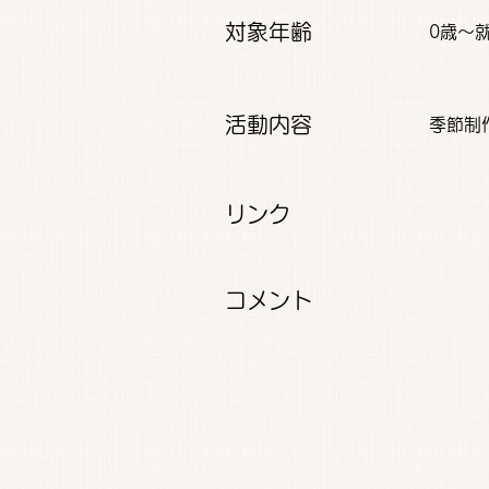
対象年齢
0歳～
活動内容
季節制
リンク
コメント